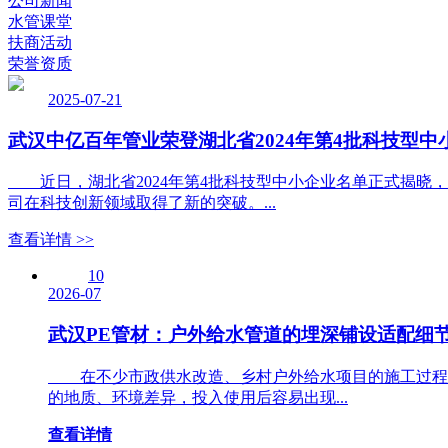
公司新闻
水管课堂
扶商活动
荣誉资质
2025-07-21
武汉中亿百年管业荣登湖北省2024年第4批科技型中
近日，湖北省2024年第4批科技型中小企业名单正式揭晓
司在科技创新领域取得了新的突破。...
查看详情 >>
10
2026-07
武汉PE管材：户外给水管道的埋深铺设适配细
在不少市政供水改造、乡村户外给水项目的施工过程中
的地质、环境差异，投入使用后容易出现...
查看详情