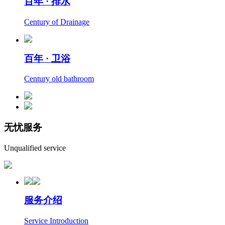
百年 · 排水
Century of Drainage
百年 · 卫浴
Century old bathroom
无忧服务
Unqualified service
服务介绍
Service Introduction