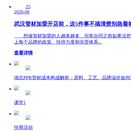
25
2026-06
武汉管材加盟开店前，这5件事不搞清楚别急着
想做管材加盟的人越来越多，但签合同之前如果没把几
上每个品牌的政策、扶持力度和供货体系...
查看详情
湖北PPR管材成本构成解析：原料、工艺、品牌溢价如何
课堂1
扶商活动