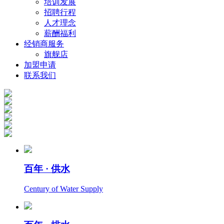
培训发展
招聘行程
人才理念
薪酬福利
经销商服务
旗舰店
加盟申请
联系我们
百年 · 供水
Century of Water Supply